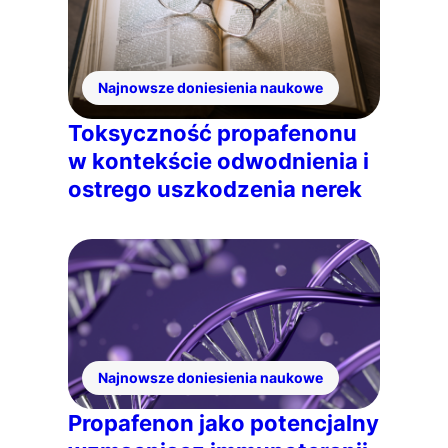
Najnowsze doniesienia naukowe
Toksyczność propafenonu
w kontekście odwodnienia i
ostrego uszkodzenia nerek
Najnowsze doniesienia naukowe
Propafenon jako potencjalny