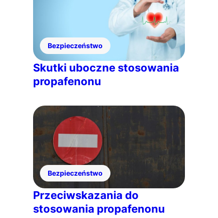
Bezpieczeństwo
Skutki uboczne stosowania
propafenonu
Bezpieczeństwo
Przeciwskazania do
stosowania propafenonu