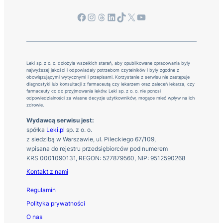
Facebook
Instagram
Threads
LinkedIn
TikTok
X
YouTube
Leki sp. z o. o. dołożyła wszelkich starań, aby opublikowane opracowania były
najwyższej jakości i odpowiadały potrzebom czytelników i były zgodne z
obowiązującymi wytycznymi i przepisami. Korzystanie z serwisu nie zastępuje
diagnostyki lub konsultacji z farmaceutą czy lekarzem oraz zaleceń lekarza, czy
farmaceuty co do przyjmowania leków. Leki sp. z o. o. nie ponosi
odpowiedzialności za własne decyzje użytkowników, mogące mieć wpływ na ich
zdrowie.
Wydawcą serwisu jest:
spółka
Leki.pl
sp. z o. o.
z siedzibą w Warszawie, ul. Pileckiego 67/109,
wpisana do rejestru przedsiębiorców pod numerem
KRS 0001090131, REGON: 527879560, NIP: 9512590268
Kontakt z nami
Regulamin
Polityka prywatności
O nas