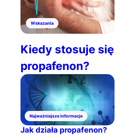
Wskazania
Kiedy stosuje się
propafenon?
Najważniejsze informacje
Jak działa propafenon?